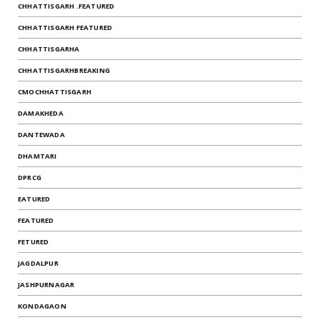
CHHATTISGARH .FEATURED
CHHATTISGARH FEATURED
CHHATTISGARHA
CHHATTISGARHBREAKING
CMOCHHATTISGARH
DAMAKHEDA
DANTEWADA
DHAMTARI
DPRCG
EATURED
FEATURED
FETURED
JAGDALPUR
JASHPURNAGAR
KONDAGAON