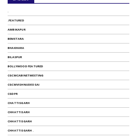
.
.FEATURED
AMBIKAPUR
BEMETARA
BHAKHARA
BILASPUR
BOLLYWOOD FEATURED
CGCMCABINETMEETING
CGCMVISHNUDEOSAI
CGDPR
CHATTISGARH
CHHATTISARH
CHHATTISGARH
CHHATTISGARH .