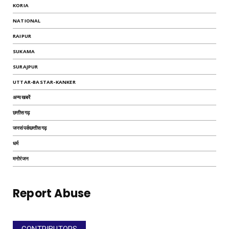
KORIA
NATIONAL
RAIPUR
SUKAMA
SURAJPUR
UTTAR-BASTAR-KANKER
अन्यखबरें
छत्तीसगढ़
जनसंपर्कछत्तीसगढ़
धर्म
मनोरंजन
Report Abuse