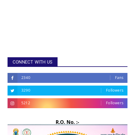
CONNECT WITH US
2340
Fans
3290
Followers
5212
Followers
R.O. No. :-