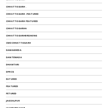
CHHATTISGARH .
CHHATTISGARH .FEATURED
CHHATTISGARH FEATURED
CHHATTISGARHA
CHHATTISGARHBREAKING
CMOCHHATTISGARH
DAMAKHEDA
DANTEWADA
DHAMTARI
DPRCG
EATURED
FEATURED
FETURED
JAGDALPUR
JASHPURNAGAR