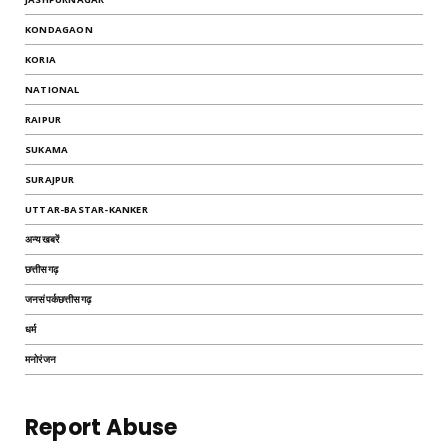
KONDAGAON
KORIA
NATIONAL
RAIPUR
SUKAMA
SURAJPUR
UTTAR-BASTAR-KANKER
अन्यखबरें
छत्तीसगढ़
जनसंपर्कछत्तीसगढ़
धर्म
मनोरंजन
Report Abuse