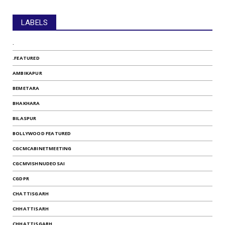
LABELS
.
.FEATURED
AMBIKAPUR
BEMETARA
BHAKHARA
BILASPUR
BOLLYWOOD FEATURED
CGCMCABINETMEETING
CGCMVISHNUDEOSAI
CGDPR
CHATTISGARH
CHHATTISARH
CHHATTISGARH