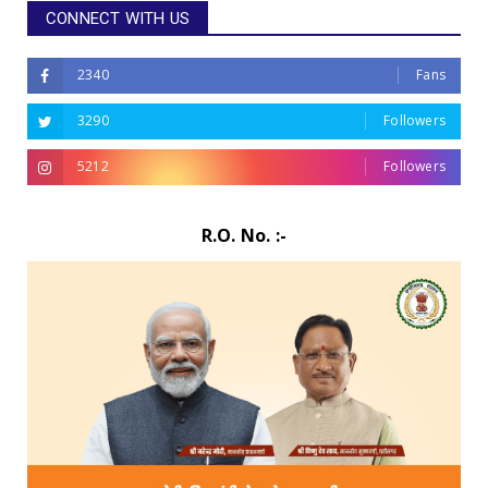
CONNECT WITH US
2340
Fans
3290
Followers
5212
Followers
R.O. No. :-