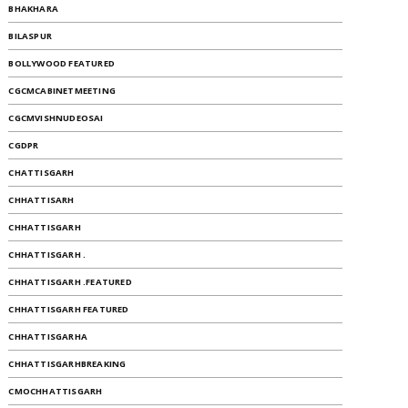
BHAKHARA
BILASPUR
BOLLYWOOD FEATURED
CGCMCABINETMEETING
CGCMVISHNUDEOSAI
CGDPR
CHATTISGARH
CHHATTISARH
CHHATTISGARH
CHHATTISGARH .
CHHATTISGARH .FEATURED
CHHATTISGARH FEATURED
CHHATTISGARHA
CHHATTISGARHBREAKING
CMOCHHATTISGARH