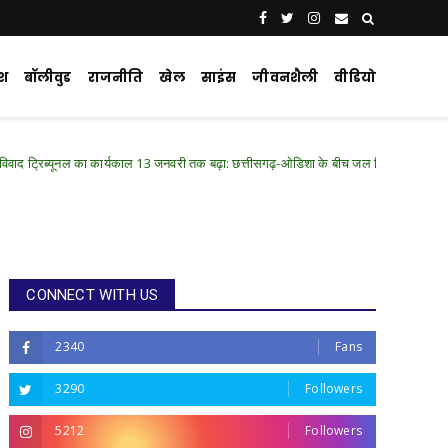
ेश
बॉलीवुड
राजनीति
खेल
साइंस
जीवनशैली
वीडियो
ार्यकाल 13 जनवरी तक बढ़ा: छत्तीसगढ़-ओडिशा के बीच जल विवाद छह माह में सुलझेगा
Ch
CONNECT WITH US
2340
Fans
3290
Followers
5212
Followers