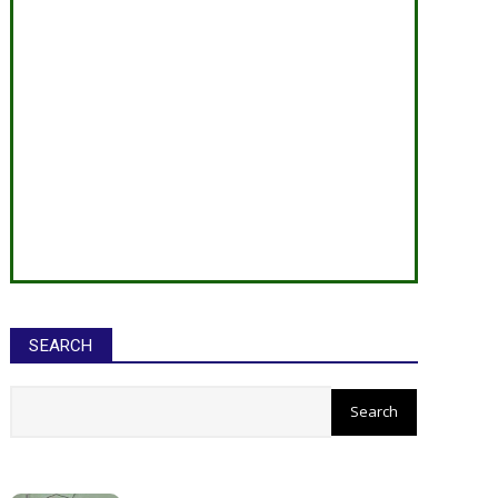
SEARCH
सीईओ ने घोटाले कर बनाई करोड़ों की
संपत्ति, ED छापे में खुलासा