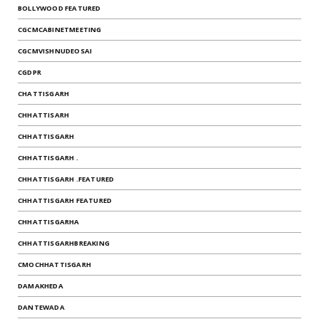
BOLLYWOOD FEATURED
CGCMCABINETMEETING
CGCMVISHNUDEOSAI
CGDPR
CHATTISGARH
CHHATTISARH
CHHATTISGARH
CHHATTISGARH .
CHHATTISGARH .FEATURED
CHHATTISGARH FEATURED
CHHATTISGARHA
CHHATTISGARHBREAKING
CMOCHHATTISGARH
DAMAKHEDA
DANTEWADA