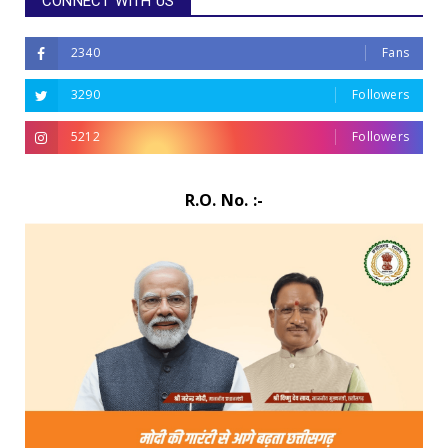
CONNECT WITH US
2340
Fans
3290
Followers
5212
Followers
R.O. No. :-