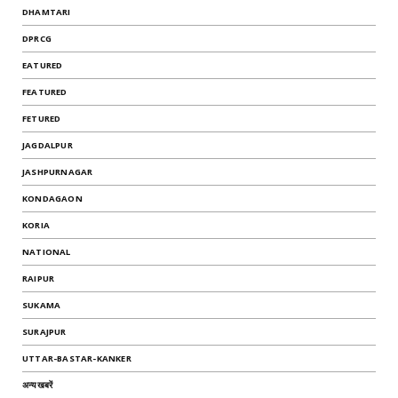
DHAMTARI
DPRCG
EATURED
FEATURED
FETURED
JAGDALPUR
JASHPURNAGAR
KONDAGAON
KORIA
NATIONAL
RAIPUR
SUKAMA
SURAJPUR
UTTAR-BASTAR-KANKER
अन्यखबरें