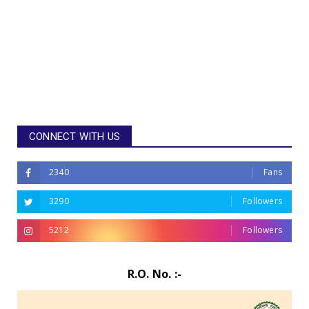
CONNECT WITH US
2340
Fans
3290
Followers
5212
Followers
R.O. No. :-