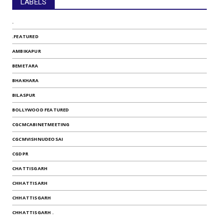
LABELS
.
.FEATURED
AMBIKAPUR
BEMETARA
BHAKHARA
BILASPUR
BOLLYWOOD FEATURED
CGCMCABINETMEETING
CGCMVISHNUDEOSAI
CGDPR
CHATTISGARH
CHHATTISARH
CHHATTISGARH
CHHATTISGARH .