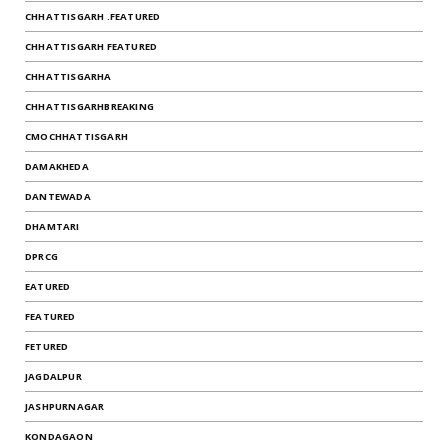
CHHATTISGARH .FEATURED
CHHATTISGARH FEATURED
CHHATTISGARHA
CHHATTISGARHBREAKING
CMOCHHATTISGARH
DAMAKHEDA
DANTEWADA
DHAMTARI
DPRCG
EATURED
FEATURED
FETURED
JAGDALPUR
JASHPURNAGAR
KONDAGAON