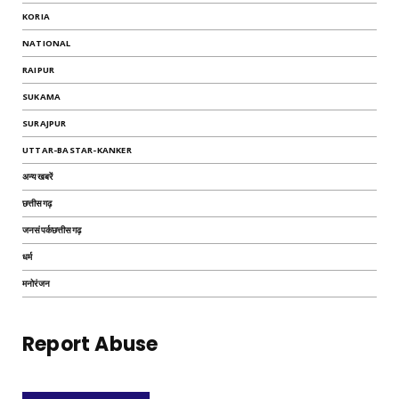
KORIA
NATIONAL
RAIPUR
SUKAMA
SURAJPUR
UTTAR-BASTAR-KANKER
अन्यखबरें
छत्तीसगढ़
जनसंपर्कछत्तीसगढ़
धर्म
मनोरंजन
Report Abuse