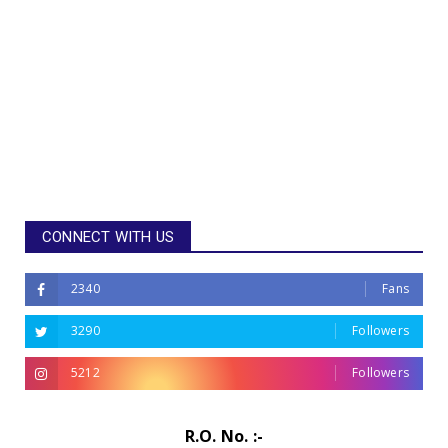
CONNECT WITH US
2340
Fans
3290
Followers
5212
Followers
R.O. No. :-