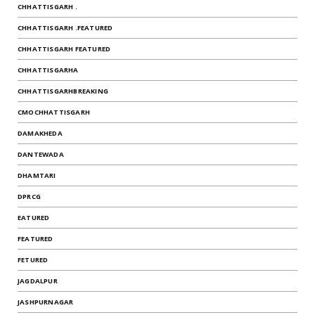
CHHATTISGARH .
CHHATTISGARH .FEATURED
CHHATTISGARH FEATURED
CHHATTISGARHA
CHHATTISGARHBREAKING
CMOCHHATTISGARH
DAMAKHEDA
DANTEWADA
DHAMTARI
DPRCG
EATURED
FEATURED
FETURED
JAGDALPUR
JASHPURNAGAR