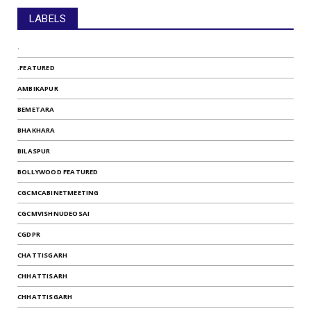
LABELS
.
.FEATURED
AMBIKAPUR
BEMETARA
BHAKHARA
BILASPUR
BOLLYWOOD FEATURED
CGCMCABINETMEETING
CGCMVISHNUDEOSAI
CGDPR
CHATTISGARH
CHHATTISARH
CHHATTISGARH