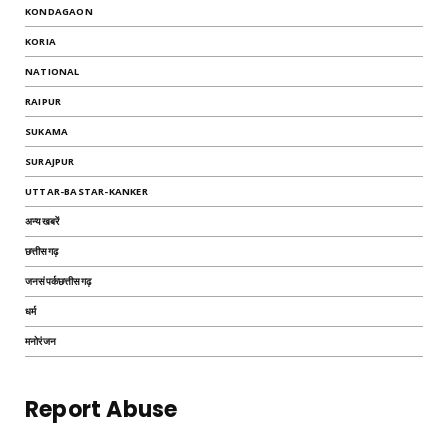
KONDAGAON
KORIA
NATIONAL
RAIPUR
SUKAMA
SURAJPUR
UTTAR-BASTAR-KANKER
अन्यखबरें
छत्तीसगढ़
जनसंपर्कछत्तीसगढ़
धर्म
मनोरंजन
Report Abuse