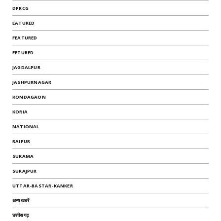
DPRCG
EATURED
FEATURED
FETURED
JAGDALPUR
JASHPURNAGAR
KONDAGAON
KORIA
NATIONAL
RAIPUR
SUKAMA
SURAJPUR
UTTAR-BASTAR-KANKER
अन्यखबरें
छत्तीसगढ़