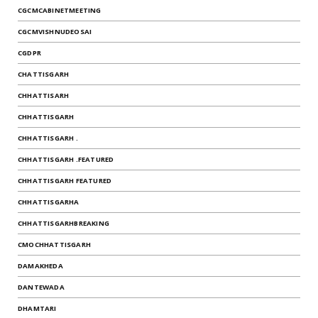
CGCMCABINETMEETING
CGCMVISHNUDEOSAI
CGDPR
CHATTISGARH
CHHATTISARH
CHHATTISGARH
CHHATTISGARH .
CHHATTISGARH .FEATURED
CHHATTISGARH FEATURED
CHHATTISGARHA
CHHATTISGARHBREAKING
CMOCHHATTISGARH
DAMAKHEDA
DANTEWADA
DHAMTARI