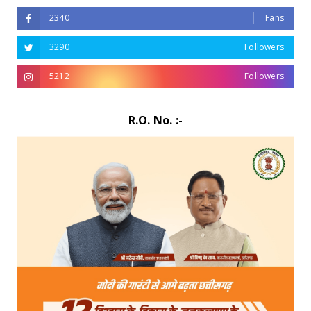
2340
Fans
3290
Followers
5212
Followers
R.O. No. :-