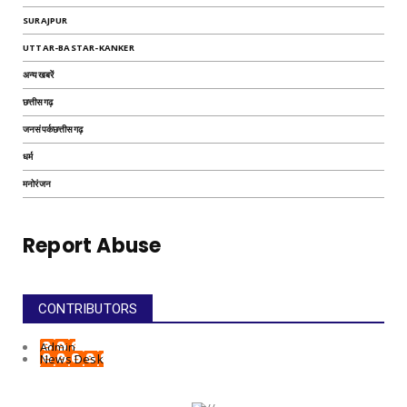
SURAJPUR
UTTAR-BASTAR-KANKER
अन्यखबरें
छत्तीसगढ़
जनसंपर्कछत्तीसगढ़
धर्म
मनोरंजन
Report Abuse
CONTRIBUTORS
Admin
News Desk