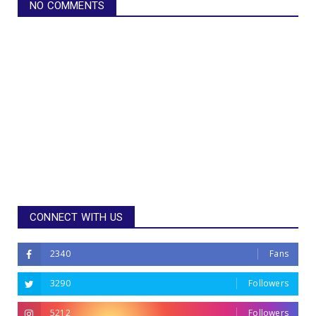
NO COMMENTS
CONNECT WITH US
2340
Fans
3290
Followers
5212
Followers