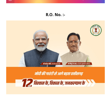
R.O. No. :-