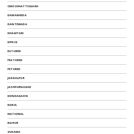
CMOCHHATTISGARH
DAMAKHEDA
DANTEWADA
DHAMTARI
DPRCG
EATURED
FEATURED
FETURED
JAGDALPUR
JASHPURNAGAR
KONDAGAON
KORIA
NATIONAL
RAIPUR
SUKAMA