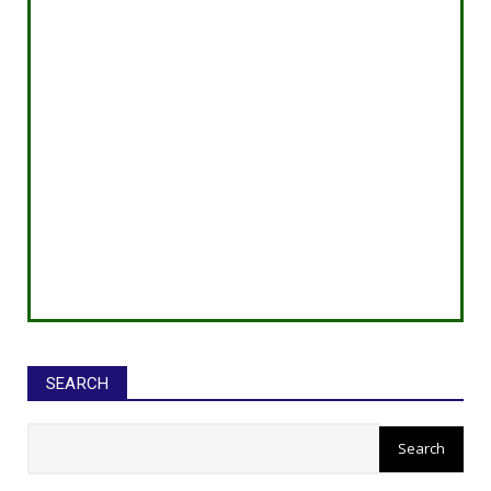
SEARCH
सीईओ ने घोटाले कर बनाई करोड़ों की
संपत्ति, ED छापे में खुलासा