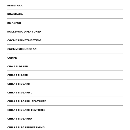
BEMETARA
BHAKHARA
BILASPUR
BOLLYWOOD FEATURED
CGCMCABINETMEETING
CGCMVISHNUDEOSAI
CGDPR
CHATTISGARH
CHHATTISARH
CHHATTISGARH
CHHATTISGARH .
CHHATTISGARH .FEATURED
CHHATTISGARH FEATURED
CHHATTISGARHA
CHHATTISGARHBREAKING