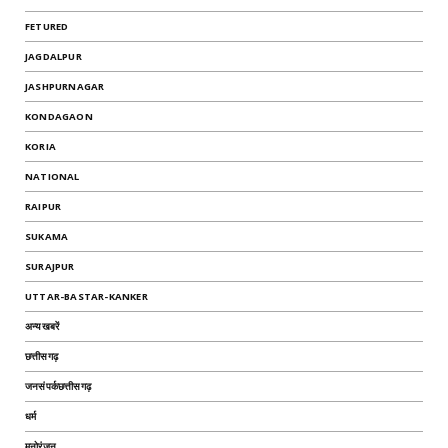
FETURED
JAGDALPUR
JASHPURNAGAR
KONDAGAON
KORIA
NATIONAL
RAIPUR
SUKAMA
SURAJPUR
UTTAR-BASTAR-KANKER
अन्यखबरें
छत्तीसगढ़
जनसंपर्कछत्तीसगढ़
धर्म
मनोरंजन