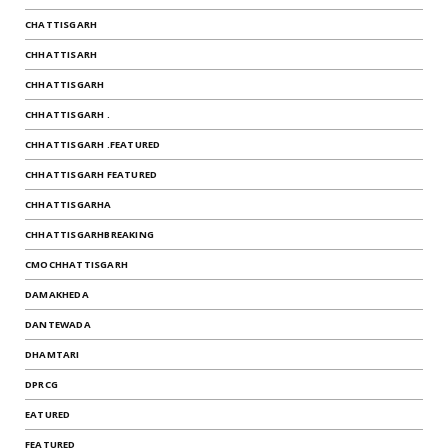
CHATTISGARH
CHHATTISARH
CHHATTISGARH
CHHATTISGARH .
CHHATTISGARH .FEATURED
CHHATTISGARH FEATURED
CHHATTISGARHA
CHHATTISGARHBREAKING
CMOCHHATTISGARH
DAMAKHEDA
DANTEWADA
DHAMTARI
DPRCG
EATURED
FEATURED