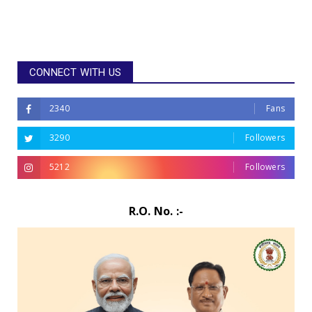
CONNECT WITH US
2340
Fans
3290
Followers
5212
Followers
R.O. No. :-