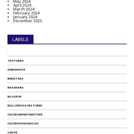
May 2024
April 2024
March 2024
February 2024
January 2024
December 2023
LABELS
.
.FEATURED
AMBIKAPUR
BEMETARA
BHAKHARA
BILASPUR
BOLLYWOOD FEATURED
CGCMCABINETMEETING
CGCMVISHNUDEOSAI
CGDPR