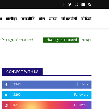
ेश
बॉलीवुड
राजनीति
खेल
साइंस
जीवनशैली
वीडियो
 सफल सर्जरी
मानसून की दस्तक के साथ बीमारियों का खत
Chhattisgarh .Featured
CONNECT WITH US
2340
Fans
3290
Followers
5212
Followers