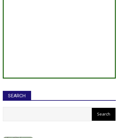
SEARCH
सीईओ ने घोटाले कर बनाई करोड़ों की
संपत्ति, ED छापे में खुलासा