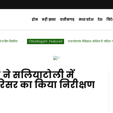
होम
बड़ी ख़बर
छत्तीसगढ़
मध्य प्रदेश
देश
विद
राजनांदगांव मेडिकल कॉलेज में जटिल गर्भाशय ट्यूमर की
Chhattisgarh .Featured
ाय ने सलियाटोली में
रिसर का किया निरीक्षण
d