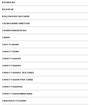
BHAKHARA
BILASPUR
BOLLYWOOD FEATURED
CGCMCABINETMEETING
CGCMVISHNUDEOSAI
CGDPR
CHATTISGARH
CHHATTISARH
CHHATTISGARH
CHHATTISGARH .
CHHATTISGARH .FEATURED
CHHATTISGARH FEATURED
CHHATTISGARHA
CHHATTISGARHBREAKING
CMOCHHATTISGARH