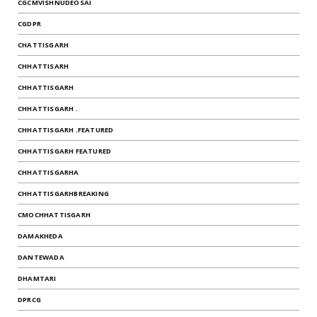
CGCMVISHNUDEOSAI
CGDPR
CHATTISGARH
CHHATTISARH
CHHATTISGARH
CHHATTISGARH .
CHHATTISGARH .FEATURED
CHHATTISGARH FEATURED
CHHATTISGARHA
CHHATTISGARHBREAKING
CMOCHHATTISGARH
DAMAKHEDA
DANTEWADA
DHAMTARI
DPRCG