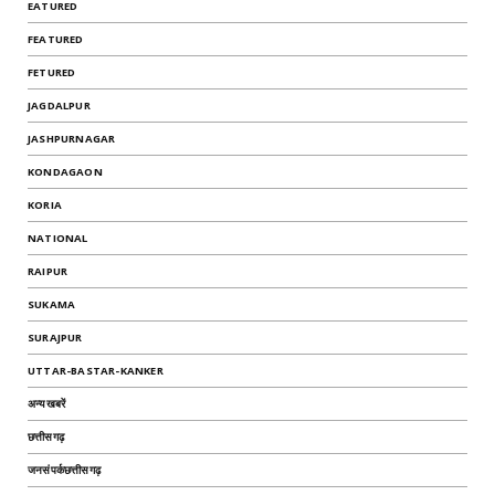
EATURED
FEATURED
FETURED
JAGDALPUR
JASHPURNAGAR
KONDAGAON
KORIA
NATIONAL
RAIPUR
SUKAMA
SURAJPUR
UTTAR-BASTAR-KANKER
अन्यखबरें
छत्तीसगढ़
जनसंपर्कछत्तीसगढ़