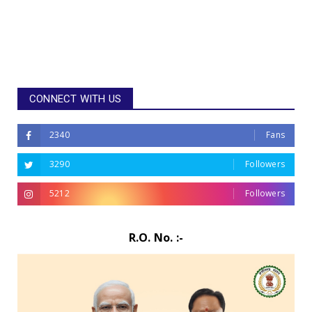
CONNECT WITH US
2340
Fans
3290
Followers
5212
Followers
R.O. No. :-