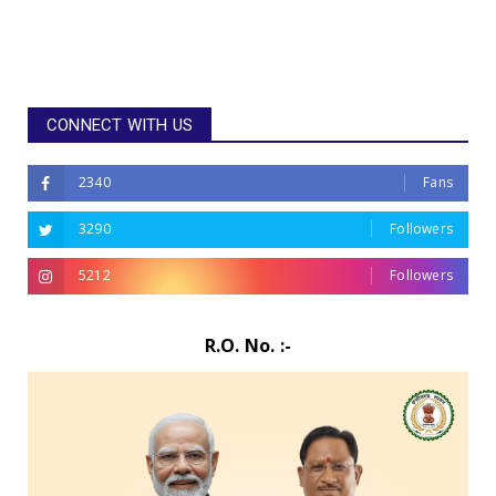
CONNECT WITH US
2340
Fans
3290
Followers
5212
Followers
R.O. No. :-