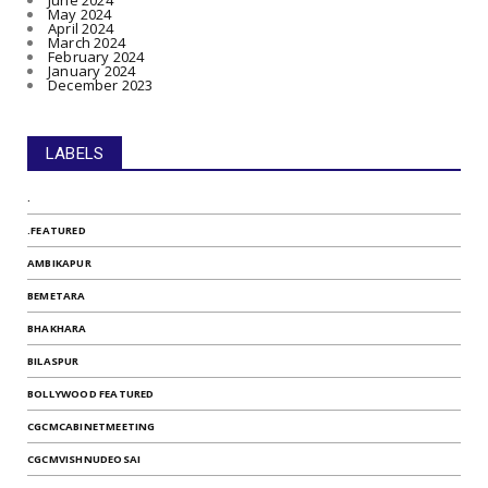
June 2024
May 2024
April 2024
March 2024
February 2024
January 2024
December 2023
LABELS
.
.FEATURED
AMBIKAPUR
BEMETARA
BHAKHARA
BILASPUR
BOLLYWOOD FEATURED
CGCMCABINETMEETING
CGCMVISHNUDEOSAI