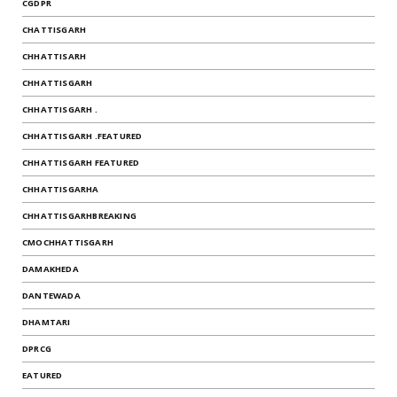
CGDPR
CHATTISGARH
CHHATTISARH
CHHATTISGARH
CHHATTISGARH .
CHHATTISGARH .FEATURED
CHHATTISGARH FEATURED
CHHATTISGARHA
CHHATTISGARHBREAKING
CMOCHHATTISGARH
DAMAKHEDA
DANTEWADA
DHAMTARI
DPRCG
EATURED