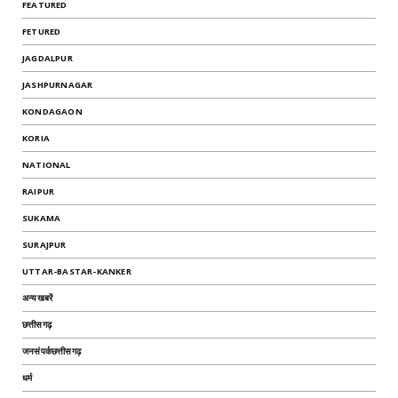
FEATURED
FETURED
JAGDALPUR
JASHPURNAGAR
KONDAGAON
KORIA
NATIONAL
RAIPUR
SUKAMA
SURAJPUR
UTTAR-BASTAR-KANKER
अन्यखबरें
छत्तीसगढ़
जनसंपर्कछत्तीसगढ़
धर्म