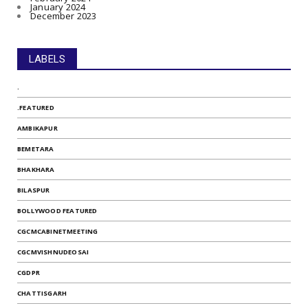
January 2024
December 2023
LABELS
.
.FEATURED
AMBIKAPUR
BEMETARA
BHAKHARA
BILASPUR
BOLLYWOOD FEATURED
CGCMCABINETMEETING
CGCMVISHNUDEOSAI
CGDPR
CHATTISGARH