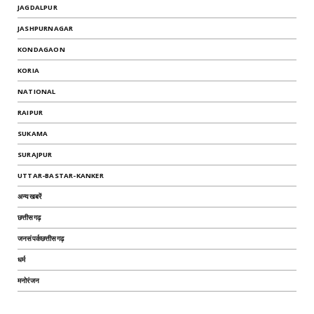
JAGDALPUR
JASHPURNAGAR
KONDAGAON
KORIA
NATIONAL
RAIPUR
SUKAMA
SURAJPUR
UTTAR-BASTAR-KANKER
अन्यखबरें
छत्तीसगढ़
जनसंपर्कछत्तीसगढ़
धर्म
मनोरंजन