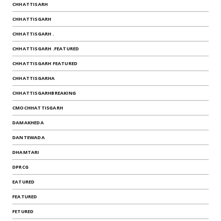
CHHATTISARH
CHHATTISGARH
CHHATTISGARH .
CHHATTISGARH .FEATURED
CHHATTISGARH FEATURED
CHHATTISGARHA
CHHATTISGARHBREAKING
CMOCHHATTISGARH
DAMAKHEDA
DANTEWADA
DHAMTARI
DPRCG
EATURED
FEATURED
FETURED