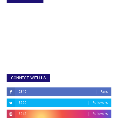
CONNECT WITH US
2340
Fans
3290
Followers
5212
Followers