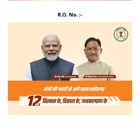
R.O. No. :-