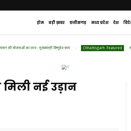
होम
बड़ी ख़बर
छत्तीसगढ़
मध्य प्रदेश
देश
विद
ाभ : मुख्यमंत्री विष्णुदेव साय
सामाजिक सुरक्षा से आत्
Chhattisgarh .Featured
ं को मिली नई उड़ान
d