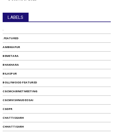
LABELS
.
.FEATURED
AMBIKAPUR
BEMETARA
BHAKHARA
BILASPUR
BOLLYWOOD FEATURED
CGCMCABINETMEETING
CGCMVISHNUDEOSAI
CGDPR
CHATTISGARH
CHHATTISARH