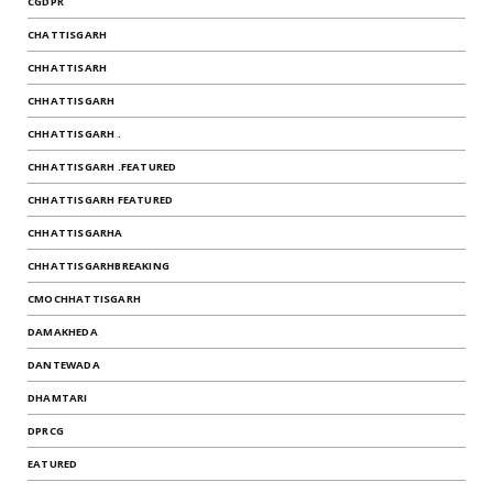
CGDPR
CHATTISGARH
CHHATTISARH
CHHATTISGARH
CHHATTISGARH .
CHHATTISGARH .FEATURED
CHHATTISGARH FEATURED
CHHATTISGARHA
CHHATTISGARHBREAKING
CMOCHHATTISGARH
DAMAKHEDA
DANTEWADA
DHAMTARI
DPRCG
EATURED