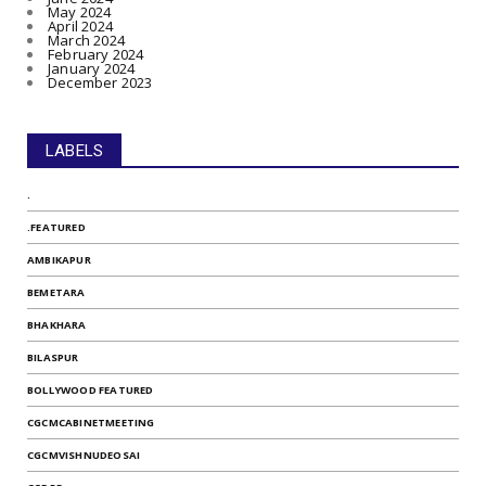
May 2024
April 2024
March 2024
February 2024
January 2024
December 2023
LABELS
.
.FEATURED
AMBIKAPUR
BEMETARA
BHAKHARA
BILASPUR
BOLLYWOOD FEATURED
CGCMCABINETMEETING
CGCMVISHNUDEOSAI