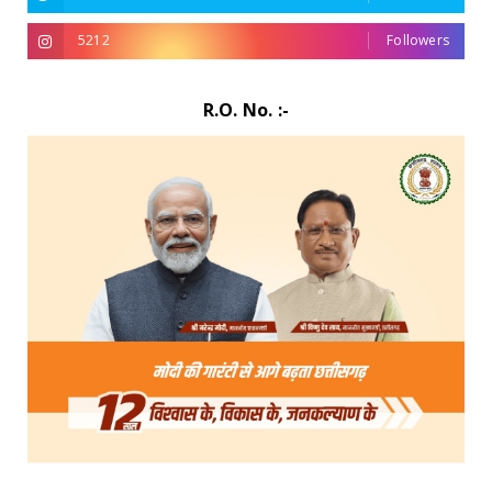
5212
Followers
R.O. No. :-