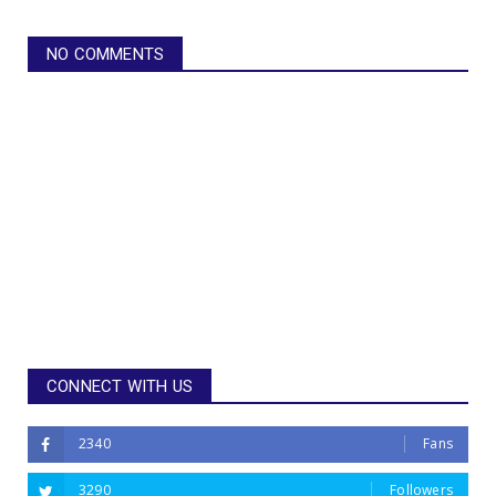
NO COMMENTS
CONNECT WITH US
2340
Fans
3290
Followers