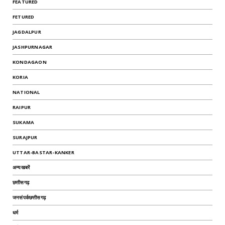
FEATURED
FETURED
JAGDALPUR
JASHPURNAGAR
KONDAGAON
KORIA
NATIONAL
RAIPUR
SUKAMA
SURAJPUR
UTTAR-BASTAR-KANKER
अन्यखबरें
छत्तीसगढ़
जनसंपर्कछत्तीसगढ़
धर्म