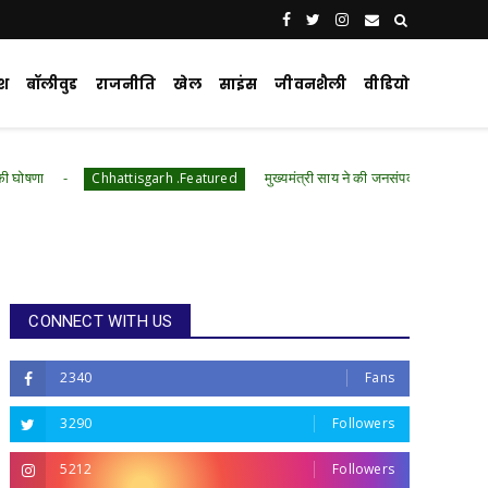
ेश
बॉलीवुड
राजनीति
खेल
साइंस
जीवनशैली
वीडियो
मुख्यमंत्री साय ने की जनसंपर्क विभाग के 'मुस्कुराता बस्तर' प
Chhattisgarh .Featured
CONNECT WITH US
2340
Fans
3290
Followers
5212
Followers