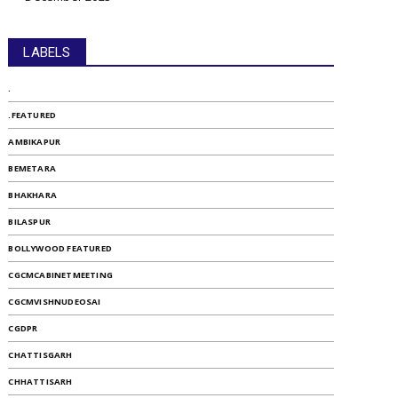
LABELS
.
.FEATURED
AMBIKAPUR
BEMETARA
BHAKHARA
BILASPUR
BOLLYWOOD FEATURED
CGCMCABINETMEETING
CGCMVISHNUDEOSAI
CGDPR
CHATTISGARH
CHHATTISARH