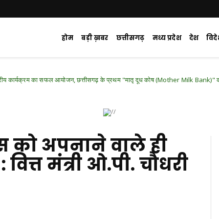
होम
बड़ी ख़बर
छत्तीसगढ़
मध्य प्रदेश
देश
विद
म का सफल आयोजन, छत्तीसगढ़ के प्रथम "मातृ दूध कोष (Mother Milk Bank)" की घोषणा
ंस को अपनाने वाले ही
: वित्त मंत्री ओ.पी. चौधरी
d