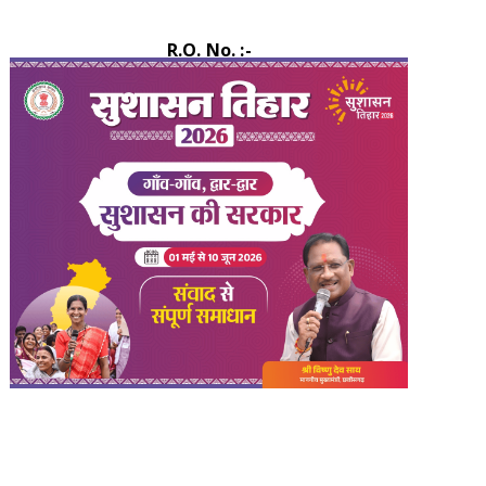
R.O. No. :-