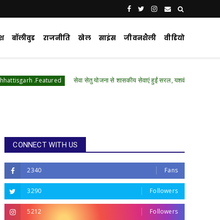
ेश
बॉलीवुड
राजनीति
खेल
साइंस
जीवनशैली
वीडियो
सेवा सेतु योजना से शासकीय सेवाएं हुईं सरल, यशवंत कुम्भकार को समय पर मिला आय 
atured
CONNECT WITH US
2340
Fans
3290
Followers
5212
Followers