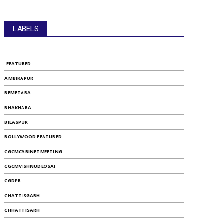
LABELS
.
.FEATURED
AMBIKAPUR
BEMETARA
BHAKHARA
BILASPUR
BOLLYWOOD FEATURED
CGCMCABINETMEETING
CGCMVISHNUDEOSAI
CGDPR
CHATTISGARH
CHHATTISARH