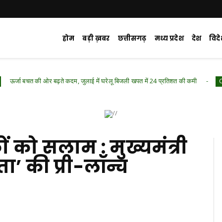
होम
बड़ी ख़बर
छत्तीसगढ़
मध्य प्रदेश
देश
विद
र बढ़ते कदम, जुलाई में घरेलू बिजली खपत में 24 प्रतिशत की कमी
Chhattisgarh .Fe
ं को सलाम : मुख्यमंत्री
ा’ की प्री-लॉन्च
d