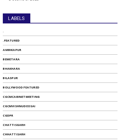
LABELS
.
.FEATURED
AMBIKAPUR
BEMETARA
BHAKHARA
BILASPUR
BOLLYWOOD FEATURED
CGCMCABINETMEETING
CGCMVISHNUDEOSAI
CGDPR
CHATTISGARH
CHHATTISARH