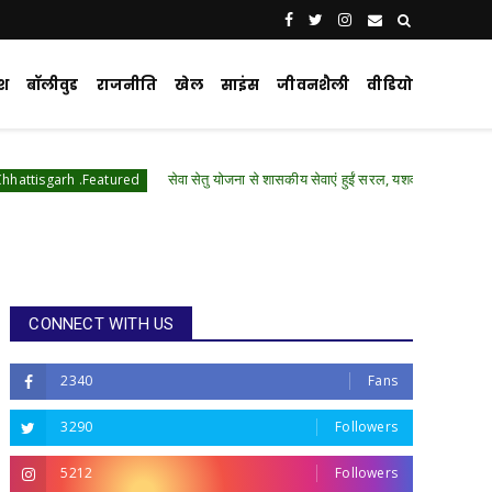
ेश
बॉलीवुड
राजनीति
खेल
साइंस
जीवनशैली
वीडियो
सेवा सेतु योजना से शासकीय सेवाएं हुईं सरल, यशवंत कुम्भकार को समय पर मिला आय 
atured
CONNECT WITH US
2340
Fans
3290
Followers
5212
Followers