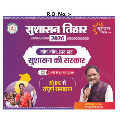
R.O. No. :-