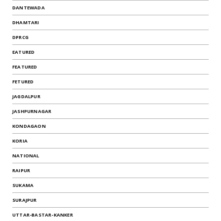
DANTEWADA
DHAMTARI
DPRCG
EATURED
FEATURED
FETURED
JAGDALPUR
JASHPURNAGAR
KONDAGAON
KORIA
NATIONAL
RAIPUR
SUKAMA
SURAJPUR
UTTAR-BASTAR-KANKER