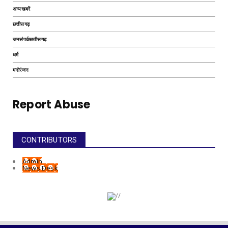
अन्यखबरें
छत्तीसगढ़
जनसंपर्कछत्तीसगढ़
धर्म
मनोरंजन
Report Abuse
CONTRIBUTORS
Admin
News Desk