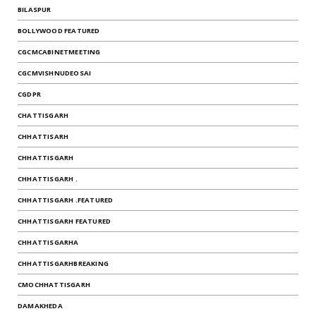
BILASPUR
BOLLYWOOD FEATURED
CGCMCABINETMEETING
CGCMVISHNUDEOSAI
CGDPR
CHATTISGARH
CHHATTISARH
CHHATTISGARH
CHHATTISGARH .
CHHATTISGARH .FEATURED
CHHATTISGARH FEATURED
CHHATTISGARHA
CHHATTISGARHBREAKING
CMOCHHATTISGARH
DAMAKHEDA