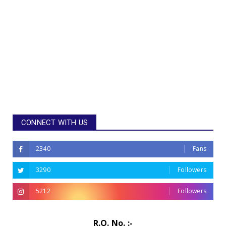
CONNECT WITH US
2340
Fans
3290
Followers
5212
Followers
R.O. No. :-