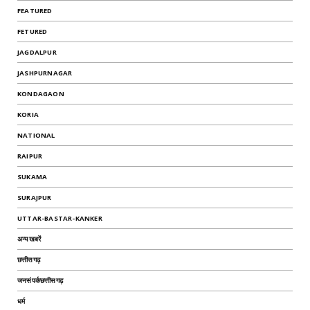
FEATURED
FETURED
JAGDALPUR
JASHPURNAGAR
KONDAGAON
KORIA
NATIONAL
RAIPUR
SUKAMA
SURAJPUR
UTTAR-BASTAR-KANKER
अन्यखबरें
छत्तीसगढ़
जनसंपर्कछत्तीसगढ़
धर्म