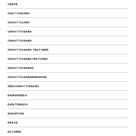
CGDPR
CHATTISGARH
CHHATTISARH
CHHATTISGARH
CHHATTISGARH .
CHHATTISGARH .FEATURED
CHHATTISGARH FEATURED
CHHATTISGARHA
CHHATTISGARHBREAKING
CMOCHHATTISGARH
DAMAKHEDA
DANTEWADA
DHAMTARI
DPRCG
EATURED