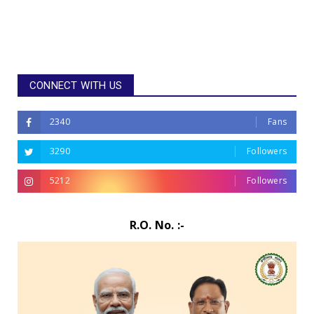
CONNECT WITH US
2340
Fans
3290
Followers
5212
Followers
R.O. No. :-