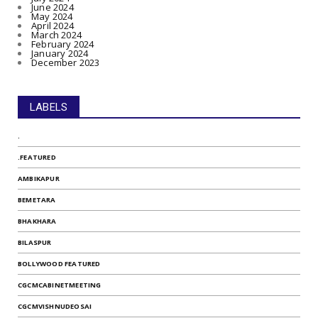
June 2024
May 2024
April 2024
March 2024
February 2024
January 2024
December 2023
LABELS
.
.FEATURED
AMBIKAPUR
BEMETARA
BHAKHARA
BILASPUR
BOLLYWOOD FEATURED
CGCMCABINETMEETING
CGCMVISHNUDEOSAI