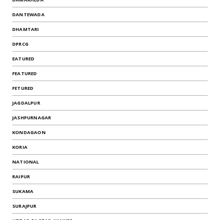
DANTEWADA
DHAMTARI
DPRCG
EATURED
FEATURED
FETURED
JAGDALPUR
JASHPURNAGAR
KONDAGAON
KORIA
NATIONAL
RAIPUR
SUKAMA
SURAJPUR