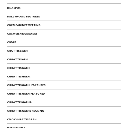
BILASPUR
BOLLYWOOD FEATURED
CGCMCABINETMEETING
CGCMVISHNUDEOSAI
CGDPR
CHATTISGARH
CHHATTISARH
CHHATTISGARH
CHHATTISGARH .
CHHATTISGARH .FEATURED
CHHATTISGARH FEATURED
CHHATTISGARHA
CHHATTISGARHBREAKING
CMOCHHATTISGARH
DAMAKHEDA