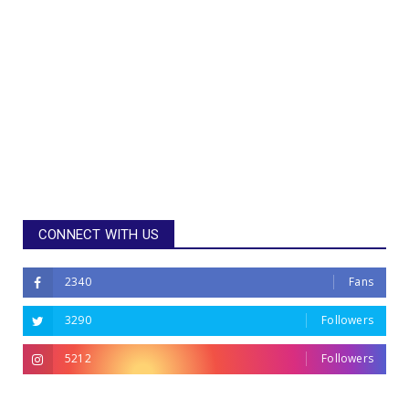
CONNECT WITH US
2340
Fans
3290
Followers
5212
Followers