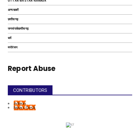
UTTAR-BASTAR-KANKER
अन्यखबरें
छत्तीसगढ़
जनसंपर्कछत्तीसगढ़
धर्म
मनोरंजन
Report Abuse
CONTRIBUTORS
Admin
News Desk