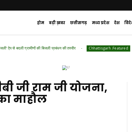
होम
बड़ी ख़बर
छत्तीसगढ़
मध्य प्रदेश
देश
विद
ामीणों की बिजली प्रबंधन की तस्वीर
जहां कभी पहुंचना 
Chhattisgarh .Featured
वीबी जी राम जी योजना,
साह का माहौल
d