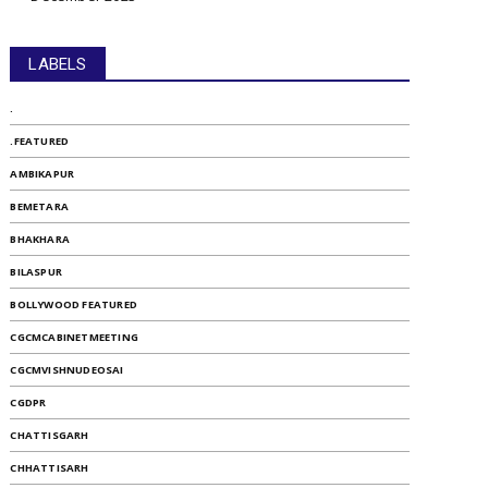
LABELS
.
.FEATURED
AMBIKAPUR
BEMETARA
BHAKHARA
BILASPUR
BOLLYWOOD FEATURED
CGCMCABINETMEETING
CGCMVISHNUDEOSAI
CGDPR
CHATTISGARH
CHHATTISARH