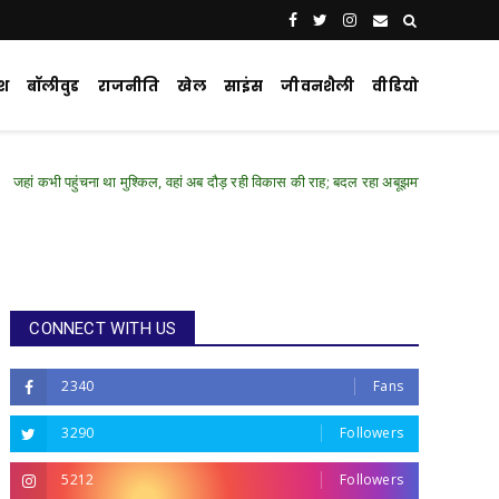
ेश
बॉलीवुड
राजनीति
खेल
साइंस
जीवनशैली
वीडियो
था मुश्किल, वहां अब दौड़ रही विकास की राह; बदल रहा अबूझमाड़
Chhattisgarh .Feat
CONNECT WITH US
2340
Fans
3290
Followers
5212
Followers