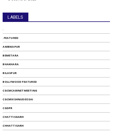
LABELS
.
.FEATURED
AMBIKAPUR
BEMETARA
BHAKHARA
BILASPUR
BOLLYWOOD FEATURED
CGCMCABINETMEETING
CGCMVISHNUDEOSAI
CGDPR
CHATTISGARH
CHHATTISARH