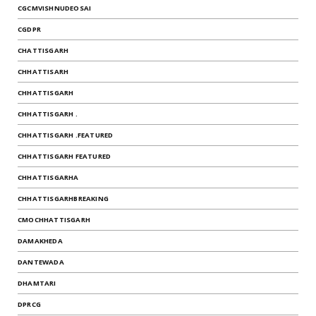
CGCMVISHNUDEOSAI
CGDPR
CHATTISGARH
CHHATTISARH
CHHATTISGARH
CHHATTISGARH .
CHHATTISGARH .FEATURED
CHHATTISGARH FEATURED
CHHATTISGARHA
CHHATTISGARHBREAKING
CMOCHHATTISGARH
DAMAKHEDA
DANTEWADA
DHAMTARI
DPRCG