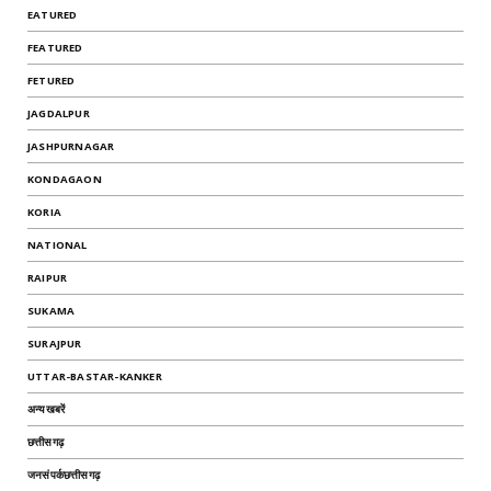
EATURED
FEATURED
FETURED
JAGDALPUR
JASHPURNAGAR
KONDAGAON
KORIA
NATIONAL
RAIPUR
SUKAMA
SURAJPUR
UTTAR-BASTAR-KANKER
अन्यखबरें
छत्तीसगढ़
जनसंपर्कछत्तीसगढ़