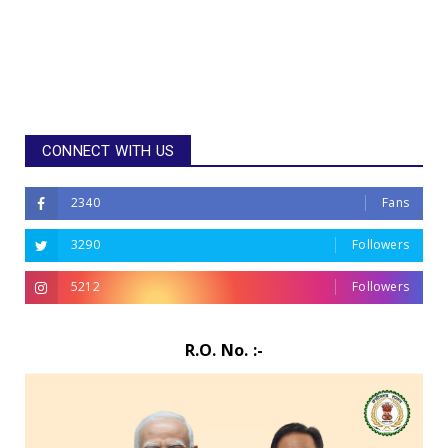
CONNECT WITH US
2340
Fans
3290
Followers
5212
Followers
R.O. No. :-