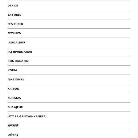
DPRCG
EATURED
FEATURED
FETURED
JAGDALPUR
JASHPURNAGAR
KONDAGAON
KORIA
NATIONAL
RAIPUR
SUKAMA
SURAJPUR
UTTAR-BASTAR-KANKER
अन्यखबरें
छत्तीसगढ़