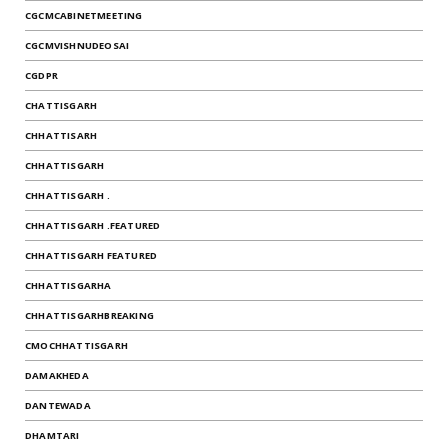
CGCMCABINETMEETING
CGCMVISHNUDEOSAI
CGDPR
CHATTISGARH
CHHATTISARH
CHHATTISGARH
CHHATTISGARH .
CHHATTISGARH .FEATURED
CHHATTISGARH FEATURED
CHHATTISGARHA
CHHATTISGARHBREAKING
CMOCHHATTISGARH
DAMAKHEDA
DANTEWADA
DHAMTARI