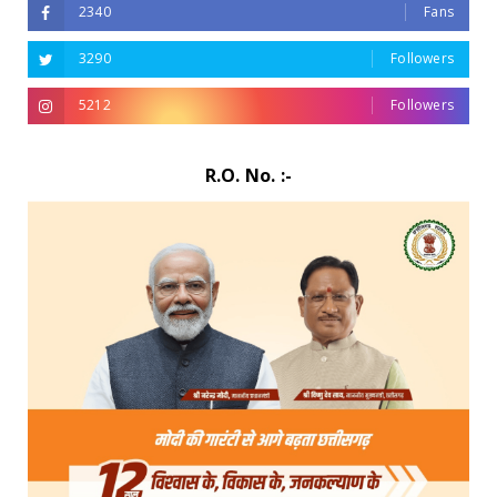
2340
Fans
3290
Followers
5212
Followers
R.O. No. :-