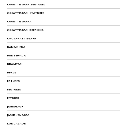
CHHATTISGARH .FEATURED
CHHATTISGARH FEATURED
CHHATTISGARHA
CHHATTISGARHBREAKING
CMOCHHATTISGARH
DAMAKHEDA
DANTEWADA
DHAMTARI
DPRCG
EATURED
FEATURED
FETURED
JAGDALPUR
JASHPURNAGAR
KONDAGAON