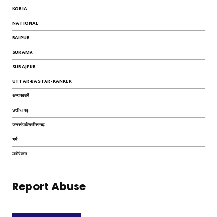
KORIA
NATIONAL
RAIPUR
SUKAMA
SURAJPUR
UTTAR-BASTAR-KANKER
अन्यखबरें
छत्तीसगढ़
जनसंपर्कछत्तीसगढ़
धर्म
मनोरंजन
Report Abuse