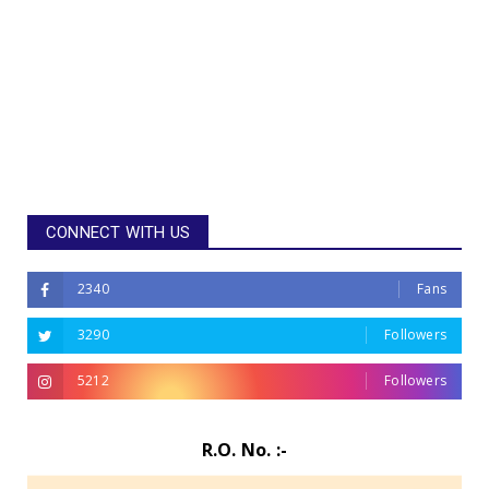
CONNECT WITH US
2340
Fans
3290
Followers
5212
Followers
R.O. No. :-