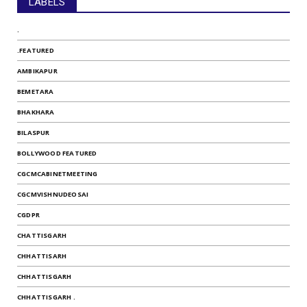
LABELS
.
.FEATURED
AMBIKAPUR
BEMETARA
BHAKHARA
BILASPUR
BOLLYWOOD FEATURED
CGCMCABINETMEETING
CGCMVISHNUDEOSAI
CGDPR
CHATTISGARH
CHHATTISARH
CHHATTISGARH
CHHATTISGARH .