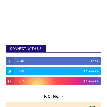
CONNECT WITH US
2340
Fans
3290
Followers
5212
Followers
R.O. No. :-