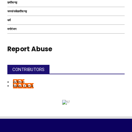
छत्तीसगढ़
जनसंपर्कछत्तीसगढ़
धर्म
मनोरंजन
Report Abuse
CONTRIBUTORS
Admin
News Desk