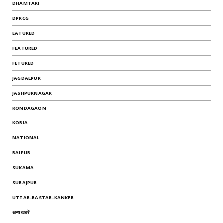
DHAMTARI
DPRCG
EATURED
FEATURED
FETURED
JAGDALPUR
JASHPURNAGAR
KONDAGAON
KORIA
NATIONAL
RAIPUR
SUKAMA
SURAJPUR
UTTAR-BASTAR-KANKER
अन्यखबरें