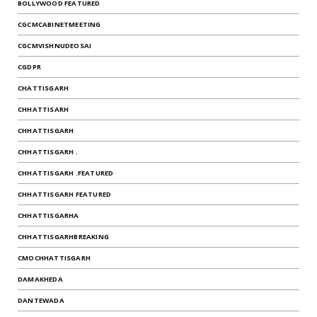
BOLLYWOOD FEATURED
CGCMCABINETMEETING
CGCMVISHNUDEOSAI
CGDPR
CHATTISGARH
CHHATTISARH
CHHATTISGARH
CHHATTISGARH .
CHHATTISGARH .FEATURED
CHHATTISGARH FEATURED
CHHATTISGARHA
CHHATTISGARHBREAKING
CMOCHHATTISGARH
DAMAKHEDA
DANTEWADA