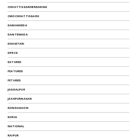
CHHATTISGARHBREAKING
CMOCHHATTISGARH
DAMAKHEDA
DANTEWADA
DHAMTARI
DPRCG
EATURED
FEATURED
FETURED
JAGDALPUR
JASHPURNAGAR
KONDAGAON
KORIA
NATIONAL
RAIPUR