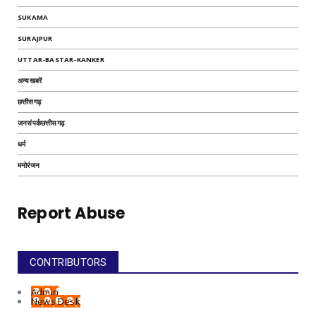
SUKAMA
SURAJPUR
UTTAR-BASTAR-KANKER
अन्यखबरें
छत्तीसगढ़
जनसंपर्कछत्तीसगढ़
धर्म
मनोरंजन
Report Abuse
CONTRIBUTORS
Admin
News Desk