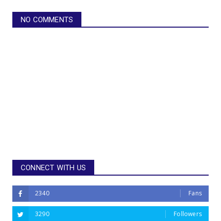
NO COMMENTS
CONNECT WITH US
2340
Fans
3290
Followers