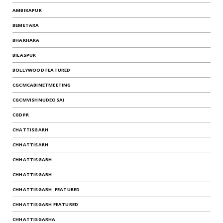
AMBIKAPUR
BEMETARA
BHAKHARA
BILASPUR
BOLLYWOOD FEATURED
CGCMCABINETMEETING
CGCMVISHNUDEOSAI
CGDPR
CHATTISGARH
CHHATTISARH
CHHATTISGARH
CHHATTISGARH .
CHHATTISGARH .FEATURED
CHHATTISGARH FEATURED
CHHATTISGARHA