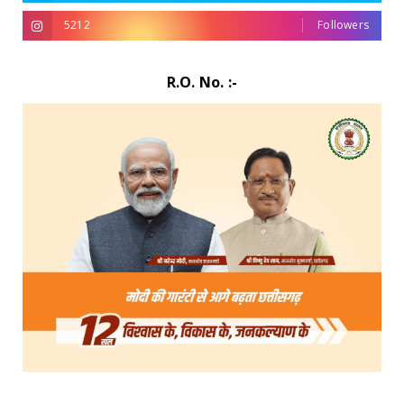
5212
Followers
R.O. No. :-