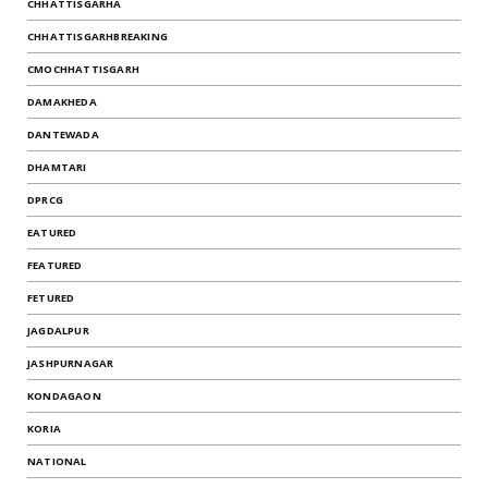
CHHATTISGARHA
CHHATTISGARHBREAKING
CMOCHHATTISGARH
DAMAKHEDA
DANTEWADA
DHAMTARI
DPRCG
EATURED
FEATURED
FETURED
JAGDALPUR
JASHPURNAGAR
KONDAGAON
KORIA
NATIONAL