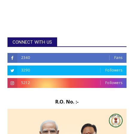
CONNECT WITH US
2340
Fans
3290
Followers
5212
Followers
R.O. No. :-