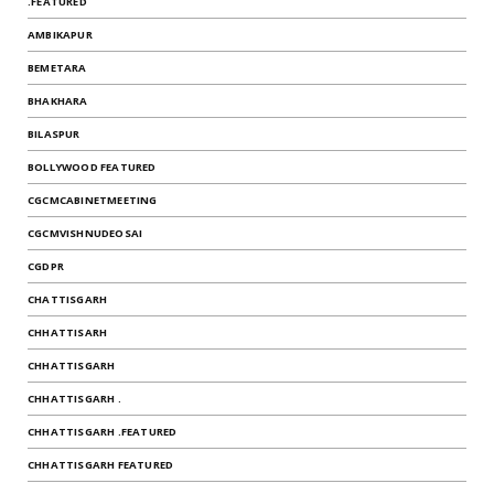
.FEATURED
AMBIKAPUR
BEMETARA
BHAKHARA
BILASPUR
BOLLYWOOD FEATURED
CGCMCABINETMEETING
CGCMVISHNUDEOSAI
CGDPR
CHATTISGARH
CHHATTISARH
CHHATTISGARH
CHHATTISGARH .
CHHATTISGARH .FEATURED
CHHATTISGARH FEATURED