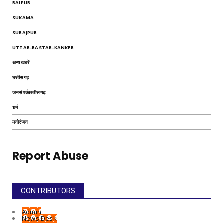
RAIPUR
SUKAMA
SURAJPUR
UTTAR-BASTAR-KANKER
अन्यखबरें
छत्तीसगढ़
जनसंपर्कछत्तीसगढ़
धर्म
मनोरंजन
Report Abuse
CONTRIBUTORS
Admin
News Desk