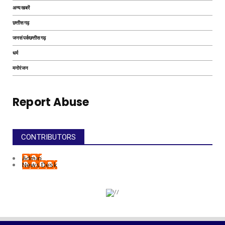
अन्यखबरें
छत्तीसगढ़
जनसंपर्कछत्तीसगढ़
धर्म
मनोरंजन
Report Abuse
CONTRIBUTORS
Admin
News Desk