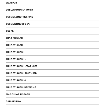
BILASPUR
BOLLYWOOD FEATURED
CGCMCABINETMEETING
CGCMVISHNUDEOSAI
CGDPR
CHATTISGARH
CHHATTISARH
CHHATTISGARH
CHHATTISGARH .
CHHATTISGARH .FEATURED
CHHATTISGARH FEATURED
CHHATTISGARHA
CHHATTISGARHBREAKING
CMOCHHATTISGARH
DAMAKHEDA