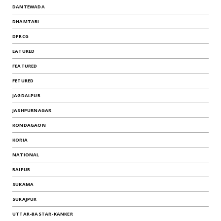
DANTEWADA
DHAMTARI
DPRCG
EATURED
FEATURED
FETURED
JAGDALPUR
JASHPURNAGAR
KONDAGAON
KORIA
NATIONAL
RAIPUR
SUKAMA
SURAJPUR
UTTAR-BASTAR-KANKER