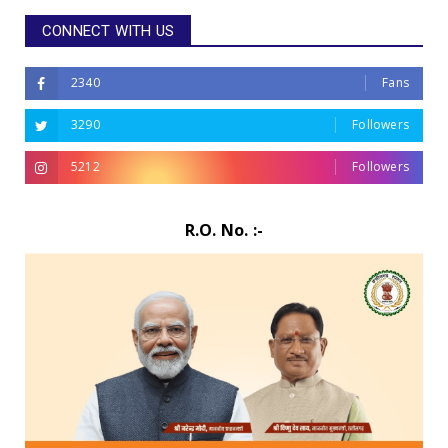
CONNECT WITH US
2340
Fans
3290
Followers
5212
Followers
R.O. No. :-