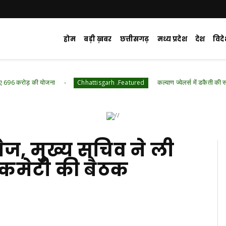
होम
बड़ी ख़बर
छत्तीसगढ़
मध्य प्रदेश
देश
विद
ोजना
कल्याण ज्वेलर्स में डकैती की साजिश नाकाम : वारद
Chhattisgarh .Featured
 तेज, मुख्य सचिव ने ली
र कमेटी की बैठक
d