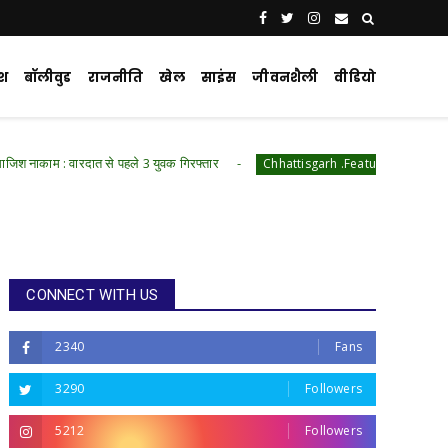
ेश
बॉलीवुड
राजनीति
खेल
साइंस
जीवनशैली
वीडियो
ात से पहले 3 युवक गिरफ्तार
भर्ती प्रक्रिया में बड़ा बदल
Chhattisgarh .Featured
CONNECT WITH US
2340
Fans
3290
Followers
5212
Followers