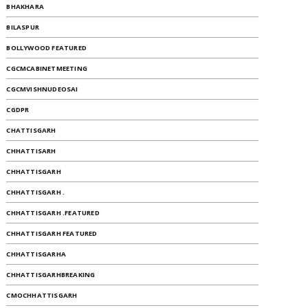
BHAKHARA
BILASPUR
BOLLYWOOD FEATURED
CGCMCABINETMEETING
CGCMVISHNUDEOSAI
CGDPR
CHATTISGARH
CHHATTISARH
CHHATTISGARH
CHHATTISGARH .
CHHATTISGARH .FEATURED
CHHATTISGARH FEATURED
CHHATTISGARHA
CHHATTISGARHBREAKING
CMOCHHATTISGARH