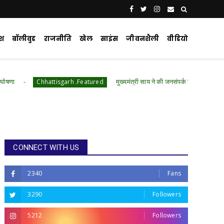
ेश
बॉलीवुड
राजनीति
खेल
साइंस
जीवनशैली
वीडियो
मुख्यमंत्री साय ने की जनसंपर्क विभाग के 'मुस्कुराता बस्तर' पहल क
hattisgarh .Featured
CONNECT WITH US
2340
Fans
3290
Followers
5212
Followers