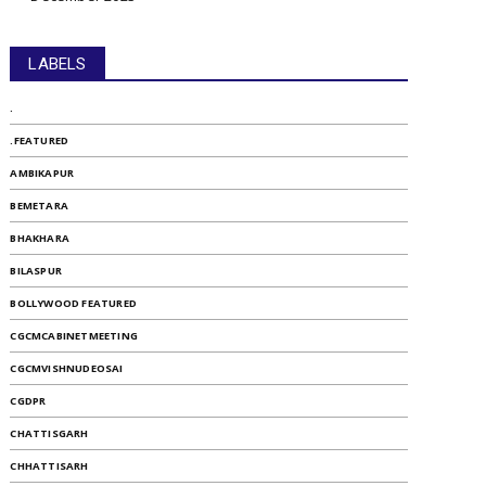
LABELS
.
.FEATURED
AMBIKAPUR
BEMETARA
BHAKHARA
BILASPUR
BOLLYWOOD FEATURED
CGCMCABINETMEETING
CGCMVISHNUDEOSAI
CGDPR
CHATTISGARH
CHHATTISARH