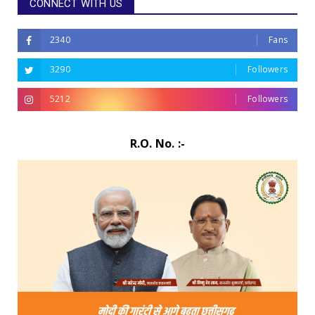
CONNECT WITH US
2340
Fans
3290
Followers
5212
Followers
R.O. No. :-