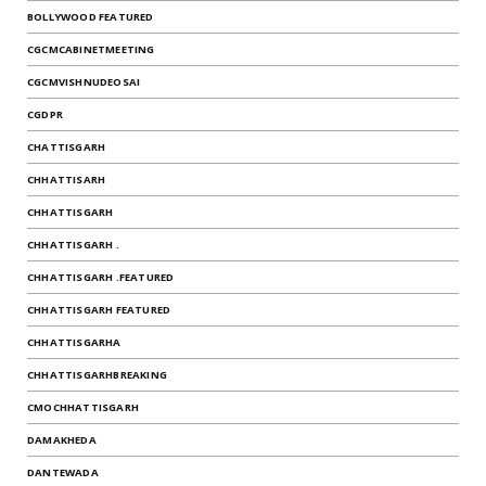
BOLLYWOOD FEATURED
CGCMCABINETMEETING
CGCMVISHNUDEOSAI
CGDPR
CHATTISGARH
CHHATTISARH
CHHATTISGARH
CHHATTISGARH .
CHHATTISGARH .FEATURED
CHHATTISGARH FEATURED
CHHATTISGARHA
CHHATTISGARHBREAKING
CMOCHHATTISGARH
DAMAKHEDA
DANTEWADA