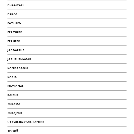
DHAMTARI
DPRCG
EATURED
FEATURED
FETURED
JAGDALPUR
JASHPURNAGAR
KONDAGAON
KORIA
NATIONAL
RAIPUR
SUKAMA
SURAJPUR
UTTAR-BASTAR-KANKER
अन्यखबरें