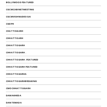
BOLLYWOOD FEATURED
CGCMCABINETMEETING
CGCMVISHNUDEOSAI
CGDPR
CHATTISGARH
CHHATTISARH
CHHATTISGARH
CHHATTISGARH .
CHHATTISGARH .FEATURED
CHHATTISGARH FEATURED
CHHATTISGARHA
CHHATTISGARHBREAKING
CMOCHHATTISGARH
DAMAKHEDA
DANTEWADA