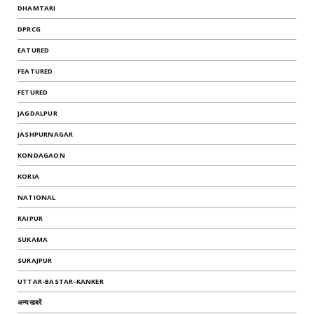
DHAMTARI
DPRCG
EATURED
FEATURED
FETURED
JAGDALPUR
JASHPURNAGAR
KONDAGAON
KORIA
NATIONAL
RAIPUR
SUKAMA
SURAJPUR
UTTAR-BASTAR-KANKER
अन्यखबरें