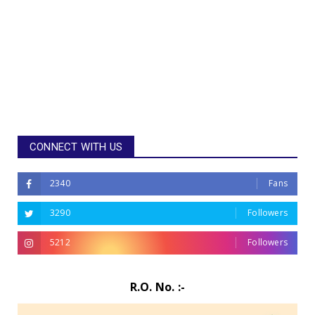
CONNECT WITH US
2340
Fans
3290
Followers
5212
Followers
R.O. No. :-