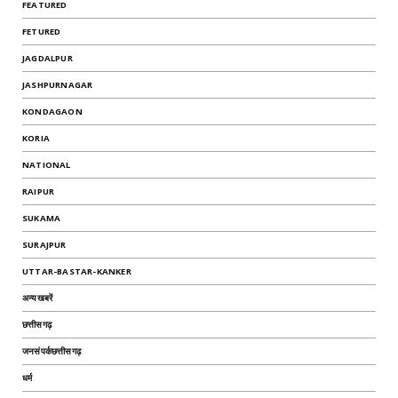
FEATURED
FETURED
JAGDALPUR
JASHPURNAGAR
KONDAGAON
KORIA
NATIONAL
RAIPUR
SUKAMA
SURAJPUR
UTTAR-BASTAR-KANKER
अन्यखबरें
छत्तीसगढ़
जनसंपर्कछत्तीसगढ़
धर्म