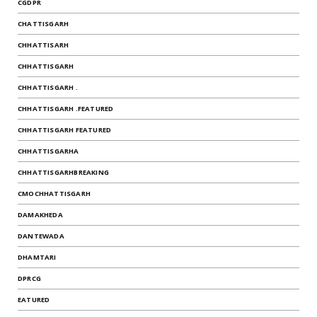
CGDPR
CHATTISGARH
CHHATTISARH
CHHATTISGARH
CHHATTISGARH .
CHHATTISGARH .FEATURED
CHHATTISGARH FEATURED
CHHATTISGARHA
CHHATTISGARHBREAKING
CMOCHHATTISGARH
DAMAKHEDA
DANTEWADA
DHAMTARI
DPRCG
EATURED