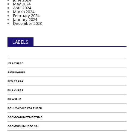
June 2024
May 2024
April 2024
March 2024
February 2024
January 2024
December 2023
LABELS
.
.FEATURED
AMBIKAPUR
BEMETARA
BHAKHARA
BILASPUR
BOLLYWOOD FEATURED
CGCMCABINETMEETING
CGCMVISHNUDEOSAI