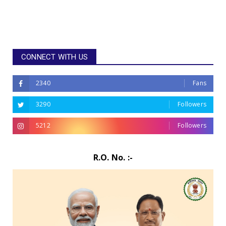
CONNECT WITH US
2340
Fans
3290
Followers
5212
Followers
R.O. No. :-