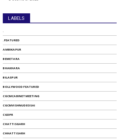
LABELS
.
.FEATURED
AMBIKAPUR
BEMETARA
BHAKHARA
BILASPUR
BOLLYWOOD FEATURED
CGCMCABINETMEETING
CGCMVISHNUDEOSAI
CGDPR
CHATTISGARH
CHHATTISARH