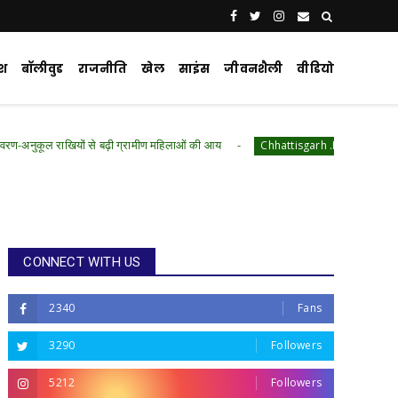
ेश
बॉलीवुड
राजनीति
खेल
साइंस
जीवनशैली
वीडियो
ं से बढ़ी ग्रामीण महिलाओं की आय
ऊर्जा बचत की ओर बढ
Chhattisgarh .Featured
CONNECT WITH US
2340
Fans
3290
Followers
5212
Followers