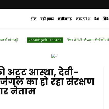
होम
बड़ी ख़बर
छत्तीसगढ़
मध्य प्रदेश
देश
विद
बिहान से मिली नई उड़ान, बीजों की पर्यावरण-अनुकूल राखियो
Chhattisgarh .Featured
की अटूट आस्था, देवी-
जंगल का हो रहा संरक्षण
चार नेताम