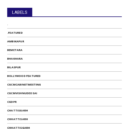
LABELS
.
.FEATURED
AMBIKAPUR
BEMETARA
BHAKHARA
BILASPUR
BOLLYWOOD FEATURED
CGCMCABINETMEETING
CGCMVISHNUDEOSAI
CGDPR
CHATTISGARH
CHHATTISARH
CHHATTISGARH