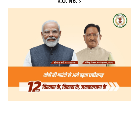
R.O. No. :-