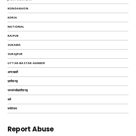
KONDAGAON
KORIA
NATIONAL
RAIPUR
SUKAMA
SURAJPUR
UTTAR-BASTAR-KANKER
अन्यखबरें
छत्तीसगढ़
जनसंपर्कछत्तीसगढ़
धर्म
मनोरंजन
Report Abuse