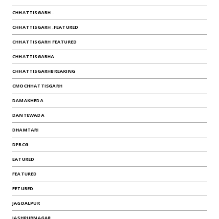
CHHATTISGARH .
CHHATTISGARH .FEATURED
CHHATTISGARH FEATURED
CHHATTISGARHA
CHHATTISGARHBREAKING
CMOCHHATTISGARH
DAMAKHEDA
DANTEWADA
DHAMTARI
DPRCG
EATURED
FEATURED
FETURED
JAGDALPUR
JASHPURNAGAR