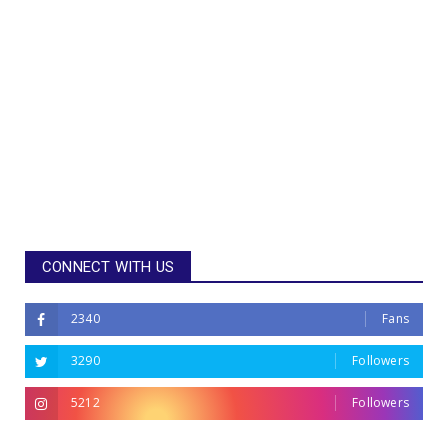
CONNECT WITH US
2340
Fans
3290
Followers
5212
Followers