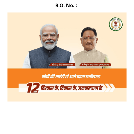
R.O. No. :-