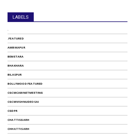
LABELS
.
.FEATURED
AMBIKAPUR
BEMETARA
BHAKHARA
BILASPUR
BOLLYWOOD FEATURED
CGCMCABINETMEETING
CGCMVISHNUDEOSAI
CGDPR
CHATTISGARH
CHHATTISARH