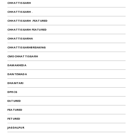
CHHATTISGARH
CHHATTISGARH .
CHHATTISGARH .FEATURED
CHHATTISGARH FEATURED
CHHATTISGARHA
CHHATTISGARHBREAKING
CMOCHHATTISGARH
DAMAKHEDA
DANTEWADA
DHAMTARI
DPRCG
EATURED
FEATURED
FETURED
JAGDALPUR