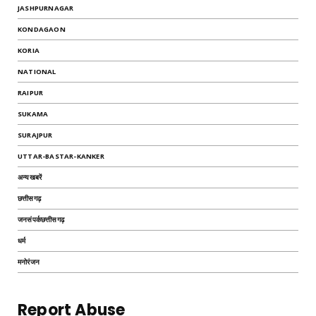
JASHPURNAGAR
KONDAGAON
KORIA
NATIONAL
RAIPUR
SUKAMA
SURAJPUR
UTTAR-BASTAR-KANKER
अन्यखबरें
छत्तीसगढ़
जनसंपर्कछत्तीसगढ़
धर्म
मनोरंजन
Report Abuse