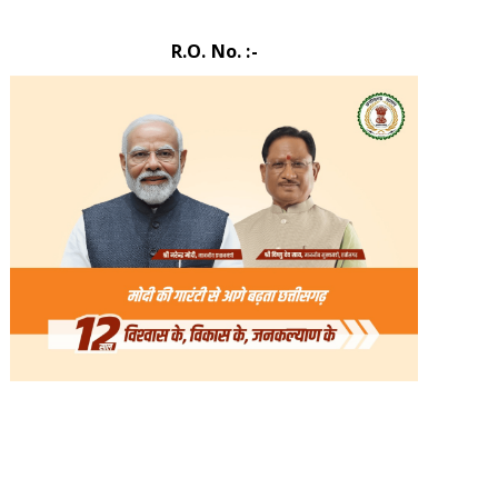
R.O. No. :-