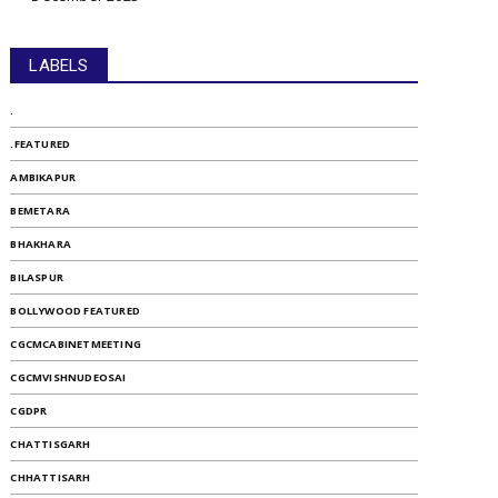
LABELS
.
.FEATURED
AMBIKAPUR
BEMETARA
BHAKHARA
BILASPUR
BOLLYWOOD FEATURED
CGCMCABINETMEETING
CGCMVISHNUDEOSAI
CGDPR
CHATTISGARH
CHHATTISARH