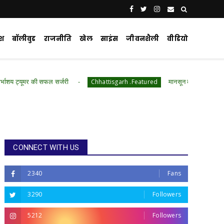
ेश
बॉलीवुड
राजनीति
खेल
साइंस
जीवनशैली
वीडियो
सफल सर्जरी
मानसून की दस्तक के साथ बीमारियों का खतर
Chhattisgarh .Featured
CONNECT WITH US
2340
Fans
3290
Followers
5212
Followers