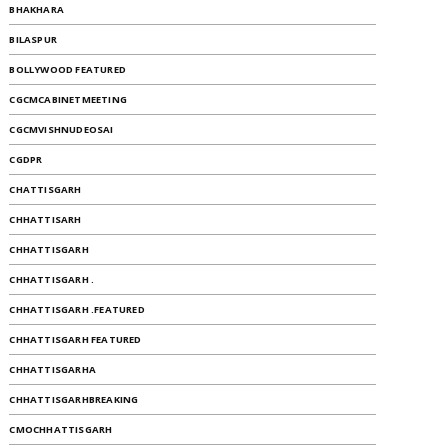
BHAKHARA
BILASPUR
BOLLYWOOD FEATURED
CGCMCABINETMEETING
CGCMVISHNUDEOSAI
CGDPR
CHATTISGARH
CHHATTISARH
CHHATTISGARH
CHHATTISGARH .
CHHATTISGARH .FEATURED
CHHATTISGARH FEATURED
CHHATTISGARHA
CHHATTISGARHBREAKING
CMOCHHATTISGARH