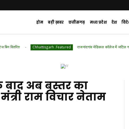
होम
बड़ी ख़बर
छत्तीसगढ़
मध्य प्रदेश
देश
विद
राजनांदगांव मेडिकल कॉलेज में जटिल गर्भाशय ट्यूमर की 
Chhattisgarh .Featured
े बाद अब बस्तर का
मंत्री राम विचार नेताम