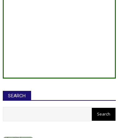
SEARCH
सीईओ ने घोटाले कर बनाई करोड़ों की
संपत्ति, ED छापे में खुलासा