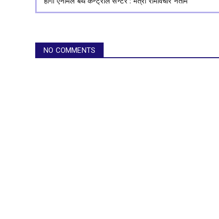
होगा ऐनीमल बर्थ कन्ट्रोल सेन्टर : मंत्री रामविचार नेताम
NO COMMENTS