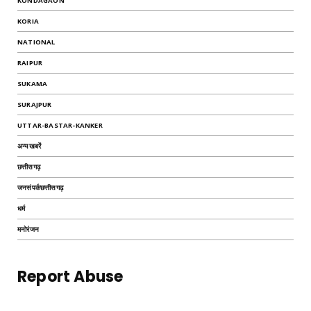
KONDAGAON
KORIA
NATIONAL
RAIPUR
SUKAMA
SURAJPUR
UTTAR-BASTAR-KANKER
अन्यखबरें
छत्तीसगढ़
जनसंपर्कछत्तीसगढ़
धर्म
मनोरंजन
Report Abuse