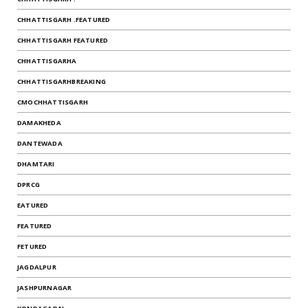
CHHATTISGARH .FEATURED
CHHATTISGARH FEATURED
CHHATTISGARHA
CHHATTISGARHBREAKING
CMOCHHATTISGARH
DAMAKHEDA
DANTEWADA
DHAMTARI
DPRCG
EATURED
FEATURED
FETURED
JAGDALPUR
JASHPURNAGAR