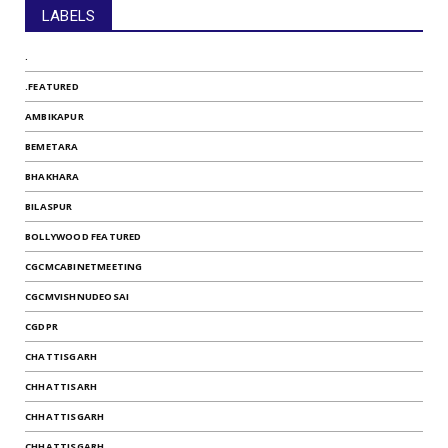
LABELS
.
.FEATURED
AMBIKAPUR
BEMETARA
BHAKHARA
BILASPUR
BOLLYWOOD FEATURED
CGCMCABINETMEETING
CGCMVISHNUDEOSAI
CGDPR
CHATTISGARH
CHHATTISARH
CHHATTISGARH
CHHATTISGARH .