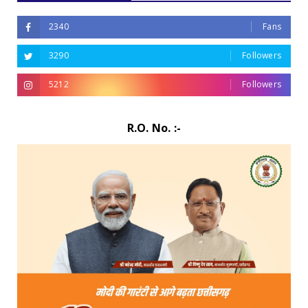
2340
Fans
3290
Followers
5212
Followers
R.O. No. :-