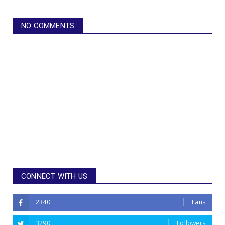
NO COMMENTS
CONNECT WITH US
2340
Fans
3290
Followers