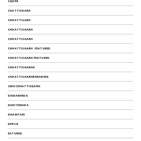
CGDPR
CHATTISGARH
CHHATTISARH
CHHATTISGARH
CHHATTISGARH .
CHHATTISGARH .FEATURED
CHHATTISGARH FEATURED
CHHATTISGARHA
CHHATTISGARHBREAKING
CMOCHHATTISGARH
DAMAKHEDA
DANTEWADA
DHAMTARI
DPRCG
EATURED