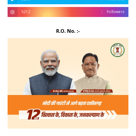
5212
Followers
R.O. No. :-