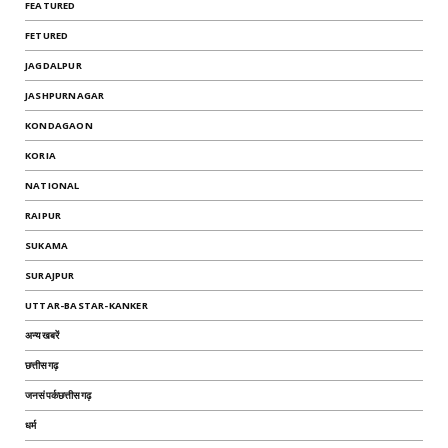
FEATURED
FETURED
JAGDALPUR
JASHPURNAGAR
KONDAGAON
KORIA
NATIONAL
RAIPUR
SUKAMA
SURAJPUR
UTTAR-BASTAR-KANKER
अन्यखबरें
छत्तीसगढ़
जनसंपर्कछत्तीसगढ़
धर्म