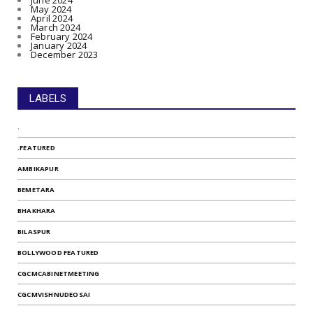
June 2024
May 2024
April 2024
March 2024
February 2024
January 2024
December 2023
LABELS
.
.FEATURED
AMBIKAPUR
BEMETARA
BHAKHARA
BILASPUR
BOLLYWOOD FEATURED
CGCMCABINETMEETING
CGCMVISHNUDEOSAI