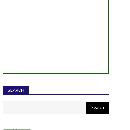
SEARCH
सीईओ ने घोटाले कर बनाई करोड़ों की
संपत्ति, ED छापे में खुलासा