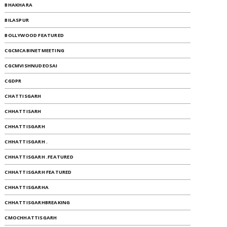
BHAKHARA
BILASPUR
BOLLYWOOD FEATURED
CGCMCABINETMEETING
CGCMVISHNUDEOSAI
CGDPR
CHATTISGARH
CHHATTISARH
CHHATTISGARH
CHHATTISGARH .
CHHATTISGARH .FEATURED
CHHATTISGARH FEATURED
CHHATTISGARHA
CHHATTISGARHBREAKING
CMOCHHATTISGARH