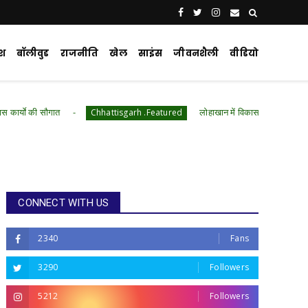
ेश
बॉलीवुड
राजनीति
खेल
साइंस
जीवनशैली
वीडियो
लोहाखान में विकास कार्यों को मिली नई सौगात, आंगनबाड़ी 
Chhattisgarh .Featured
CONNECT WITH US
2340
Fans
3290
Followers
5212
Followers