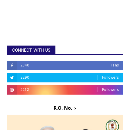
CONNECT WITH US
2340
Fans
3290
Followers
5212
Followers
R.O. No. :-