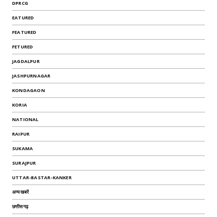
DPRCG
EATURED
FEATURED
FETURED
JAGDALPUR
JASHPURNAGAR
KONDAGAON
KORIA
NATIONAL
RAIPUR
SUKAMA
SURAJPUR
UTTAR-BASTAR-KANKER
अन्यखबरें
छत्तीसगढ़