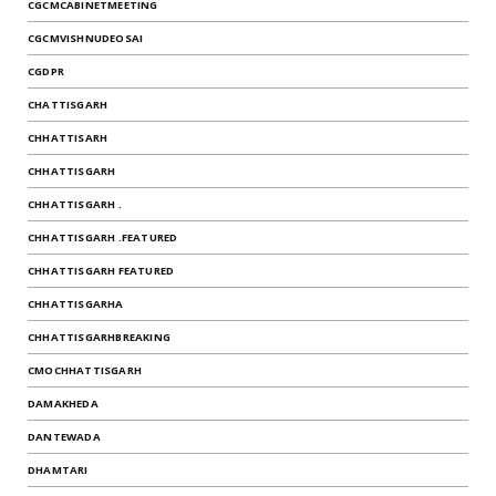
CGCMCABINETMEETING
CGCMVISHNUDEOSAI
CGDPR
CHATTISGARH
CHHATTISARH
CHHATTISGARH
CHHATTISGARH .
CHHATTISGARH .FEATURED
CHHATTISGARH FEATURED
CHHATTISGARHA
CHHATTISGARHBREAKING
CMOCHHATTISGARH
DAMAKHEDA
DANTEWADA
DHAMTARI