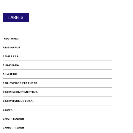
LABELS
.
.FEATURED
AMBIKAPUR
BEMETARA
BHAKHARA
BILASPUR
BOLLYWOOD FEATURED
CGCMCABINETMEETING
CGCMVISHNUDEOSAI
CGDPR
CHATTISGARH
CHHATTISARH