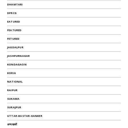
DHAMTARI
DPRCG
EATURED
FEATURED
FETURED
JAGDALPUR
JASHPURNAGAR
KONDAGAON
KORIA
NATIONAL
RAIPUR
SUKAMA
SURAJPUR
UTTAR-BASTAR-KANKER
अन्यखबरें