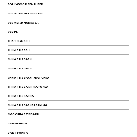
BOLLYWOOD FEATURED
CGCMCABINETMEETING
CGCMVISHNUDEOSAI
CGDPR
CHATTISGARH
CHHATTISARH
CHHATTISGARH
CHHATTISGARH .
CHHATTISGARH .FEATURED
CHHATTISGARH FEATURED
CHHATTISGARHA
CHHATTISGARHBREAKING
CMOCHHATTISGARH
DAMAKHEDA
DANTEWADA