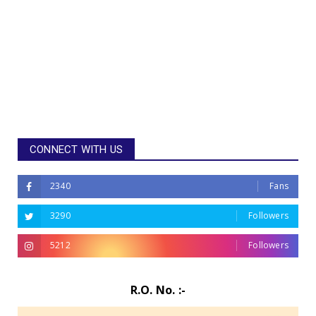
CONNECT WITH US
2340
Fans
3290
Followers
5212
Followers
R.O. No. :-