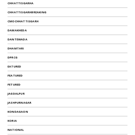
CHHATTISGARHA
CHHATTISGARHBREAKING
CMOCHHATTISGARH
DAMAKHEDA
DANTEWADA
DHAMTARI
DPRCG
EATURED
FEATURED
FETURED
JAGDALPUR
JASHPURNAGAR
KONDAGAON
KORIA
NATIONAL