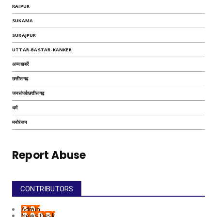
RAIPUR
SUKAMA
SURAJPUR
UTTAR-BASTAR-KANKER
अन्यखबरें
छत्तीसगढ़
जनसंपर्कछत्तीसगढ़
धर्म
मनोरंजन
Report Abuse
CONTRIBUTORS
Admin
News Desk