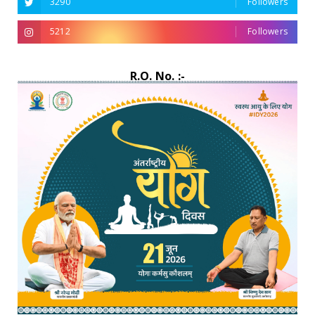
3290
Followers
5212
Followers
R.O. No. :-