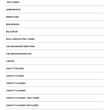
.FEATURED
AMBIKAPUR
BEMETARA
BHAKHARA
BILASPUR
BOLLYWOOD FEATURED
CGCMCABINETMEETING
CGCMVISHNUDEOSAI
CGDPR
CHATTISGARH
CHHATTISARH
CHHATTISGARH
CHHATTISGARH .
CHHATTISGARH .FEATURED
CHHATTISGARH FEATURED