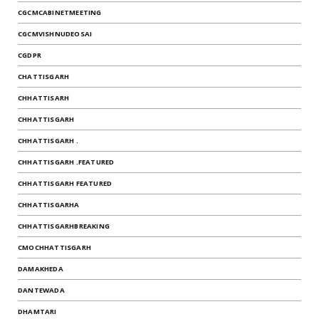
CGCMCABINETMEETING
CGCMVISHNUDEOSAI
CGDPR
CHATTISGARH
CHHATTISARH
CHHATTISGARH
CHHATTISGARH .
CHHATTISGARH .FEATURED
CHHATTISGARH FEATURED
CHHATTISGARHA
CHHATTISGARHBREAKING
CMOCHHATTISGARH
DAMAKHEDA
DANTEWADA
DHAMTARI