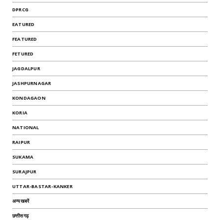
DPRCG
EATURED
FEATURED
FETURED
JAGDALPUR
JASHPURNAGAR
KONDAGAON
KORIA
NATIONAL
RAIPUR
SUKAMA
SURAJPUR
UTTAR-BASTAR-KANKER
अन्यखबरें
छत्तीसगढ़