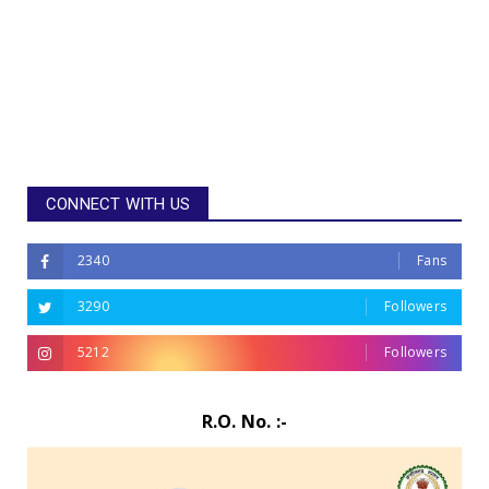
CONNECT WITH US
2340
Fans
3290
Followers
5212
Followers
R.O. No. :-