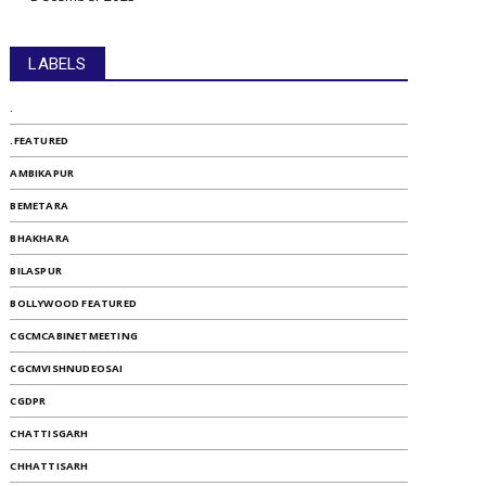
LABELS
.
.FEATURED
AMBIKAPUR
BEMETARA
BHAKHARA
BILASPUR
BOLLYWOOD FEATURED
CGCMCABINETMEETING
CGCMVISHNUDEOSAI
CGDPR
CHATTISGARH
CHHATTISARH