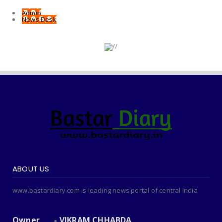
Admin
News Desk
ABOUT US
www.bastardiary.com is leading news portal of central india
Owner - VIKRAM CHHABDA