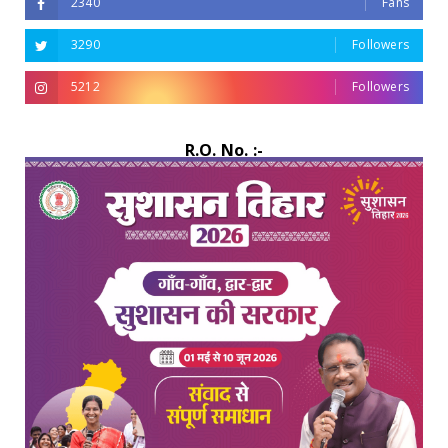
2340
Fans
3290
Followers
5212
Followers
R.O. No. :-