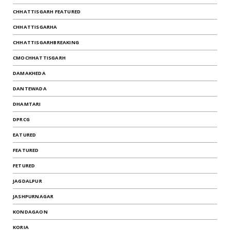
CHHATTISGARH FEATURED
CHHATTISGARHA
CHHATTISGARHBREAKING
CMOCHHATTISGARH
DAMAKHEDA
DANTEWADA
DHAMTARI
DPRCG
EATURED
FEATURED
FETURED
JAGDALPUR
JASHPURNAGAR
KONDAGAON
KORIA