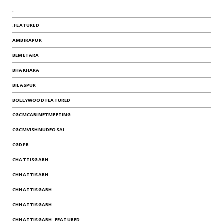
.
.FEATURED
AMBIKAPUR
BEMETARA
BHAKHARA
BILASPUR
BOLLYWOOD FEATURED
CGCMCABINETMEETING
CGCMVISHNUDEOSAI
CGDPR
CHATTISGARH
CHHATTISARH
CHHATTISGARH
CHHATTISGARH .
CHHATTISGARH .FEATURED